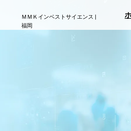
MMK
ＭＭＫインベストサイエンス | ​
福岡
MMK