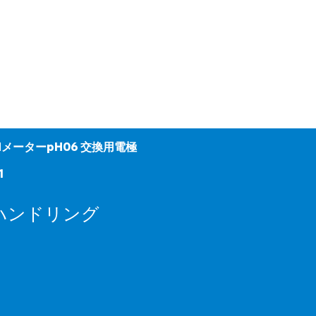
HメーターpH06 交換用電極
1
ハンドリング