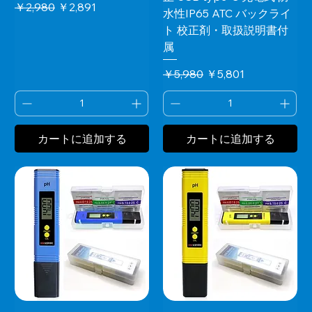
通常価格
セール価格
￥2,980
￥2,891
水性IP65 ATC バックライ
ト 校正剤・取扱説明書付
属
通常価格
セール価格
￥5,980
￥5,801
カートに追加する
カートに追加する