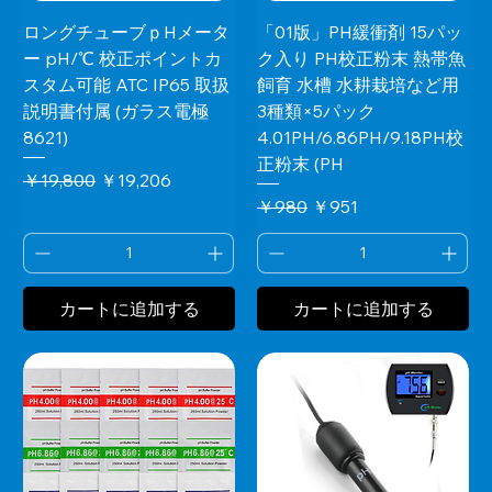
ロングチューブｐHメータ
「01版」PH緩衝剤 15パッ
ー pH/℃ 校正ポイントカ
ク入り PH校正粉末 熱帯魚
スタム可能 ATC IP65 取扱
飼育 水槽 水耕栽培など用
説明書付属 (ガラス電極
3種類×5パック
8621)
4.01PH/6.86PH/9.18PH校
正粉末 (PH
通常価格
セール価格
￥19,800
￥19,206
通常価格
セール価格
￥980
￥951
カートに追加する
カートに追加する