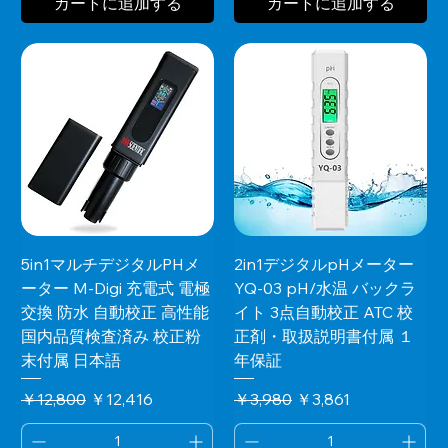
カートに追加する
カートに追加する
5in1マルチデジタルPHメ
2in1デジタルpHメーター
ーター M-Digi 充電式 電極
YQ-03 pH/水温 バックラ
交換 防水 自動校正 高性能
イト 3点自動校正 ATC 校
国内品質検査済み 校正粉
正剤・取扱説明書付属 １
末付属 日本語
年保証
通常価格
セール価格
通常価格
セール価格
￥12,800
￥12,416
￥3,980
￥3,861