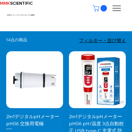
MMK
SCIENTIFIC
ＭＭＫインベストサイエンス | ​福岡
ホーム
pHメーター
14点の商品
フィルター・並び替え
2in1デジタルpHメーター
2in1デジタルpHメーター
pH06 交換用電極
pH06 pH/温度 3点自動校
正 USB type-C 充電式 防