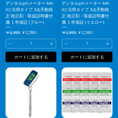
デジタルpHメーター MK-
デジタルpHメーター MK-
02 汎用タイプ 3点手動校
02 汎用タイプ 3点手動校
正 校正剤・取扱説明書付
正 校正剤・取扱説明書付
属 １年保証 (ブルー)
属 １年保証 (イエロー)
通常価格
セール価格
通常価格
セール価格
￥2,350
￥2,280
￥2,350
￥2,280
カートに追加する
カートに追加する