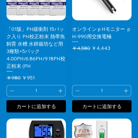
「01版」PH緩衝剤 15パッ
オンラインｐHモニター ｐ
ク入り PH校正粉末 熱帯魚
H-990用交換電極
飼育 水槽 水耕栽培など用
通常価格
セール価格
￥4,580
￥4,443
3種類×5パック
4.00PH/6.86PH/9.18PH校
正粉末 (PH
通常価格
セール価格
￥980
￥951
カートに追加する
カートに追加する