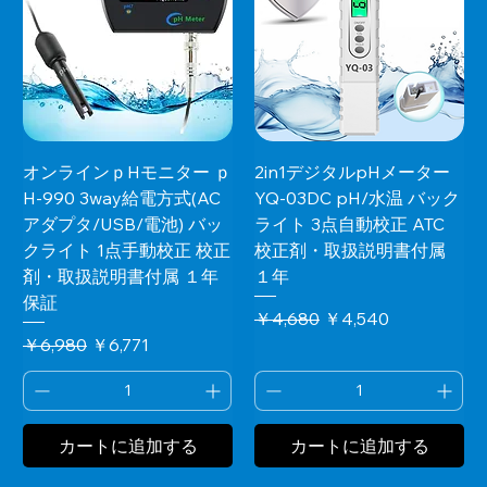
オンラインｐHモニター ｐ
2in1デジタルpHメーター
H-990 3way給電方式(AC
YQ-03DC pH/水温 バック
アダプタ/USB/電池) バッ
ライト 3点自動校正 ATC
クライト 1点手動校正 校正
校正剤・取扱説明書付属
剤・取扱説明書付属 １年
１年
保証
通常価格
セール価格
￥4,680
￥4,540
通常価格
セール価格
￥6,980
￥6,771
カートに追加する
カートに追加する