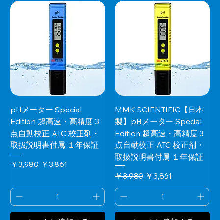
pHメーター Special
MMK SCIENTIFIC【日本
Edition 超高速・高精度 3
製】pHメーター Special
点自動校正 ATC 校正剤・
Edition 超高速・高精度 3
取扱説明書付属 １年保証
点自動校正 ATC 校正剤・
取扱説明書付属 １年保証
通常価格
セール価格
￥3,980
￥3,861
通常価格
セール価格
￥3,980
￥3,861