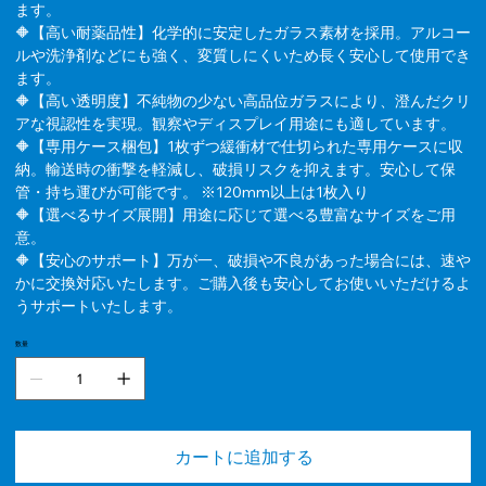
ます。
🔶【高い耐薬品性】化学的に安定したガラス素材を採用。アルコー
ルや洗浄剤などにも強く、変質しにくいため長く安心して使用でき
ます。
🔶【高い透明度】不純物の少ない高品位ガラスにより、澄んだクリ
アな視認性を実現。観察やディスプレイ用途にも適しています。
🔶【専用ケース梱包】1枚ずつ緩衝材で仕切られた専用ケースに収
納。輸送時の衝撃を軽減し、破損リスクを抑えます。安心して保
管・持ち運びが可能です。 ※120mm以上は1枚入り
🔶【選べるサイズ展開】用途に応じて選べる豊富なサイズをご用
意。
🔶【安心のサポート】万が一、破損や不良があった場合には、速や
かに交換対応いたします。ご購入後も安心してお使いいただけるよ
うサポートいたします。
数量
カートに追加する