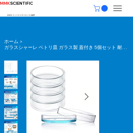
MMK
SCIENTIFIC
ＭＭＫインベストサイエンス | ​福岡
ホーム
>
ガラスシャーレ ペトリ皿 ガラス製 蓋付き 5個セット 耐熱450℃ ホウケイ酸 細胞 培養用 研究室用 実験用 植物 昆虫観察 展示 小物入れ (35mm)