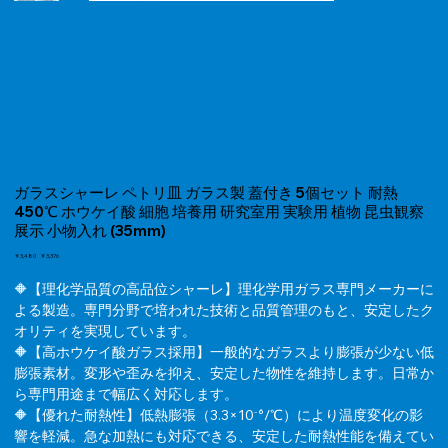
ガラスシャーレ ペトリ皿 ガラス製 蓋付き 5個セット 耐熱
450℃ ホウケイ酸 細胞 培養用 研究室用 実験用 植物 昆虫観察
展示 小物入れ (35mm)
元
￥3,480
セ
￥3,376
の
ー
価
🔶【理化学品質の高品位シャーレ】理化学用ガラス専門メーカーに
ル
格
価
よる製造。専門分野で培われた技術と品質管理のもと、安定したク
格
オリティを実現しています。
🔶【高ホウケイ酸ガラス採用】一般的なガラスより膨張が少ない低
膨張素材。変形や歪みを抑え、安定した物性を維持します。日常か
ら専門用途まで幅広く対応します。
🔶【優れた耐熱性】低熱膨張（3.3×10⁻⁶/℃）により温度変化の影
響を軽減。急な加熱にも対応できる、安定した耐熱性能を備えてい