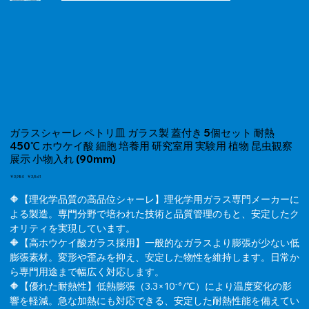
ガラスシャーレ ペトリ皿 ガラス製 蓋付き 5個セット 耐熱
450℃ ホウケイ酸 細胞 培養用 研究室用 実験用 植物 昆虫観察
展示 小物入れ (90mm)
元
￥3,980
セ
￥3,861
の
ー
価
🔶【理化学品質の高品位シャーレ】理化学用ガラス専門メーカーに
ル
格
価
よる製造。専門分野で培われた技術と品質管理のもと、安定したク
格
オリティを実現しています。
🔶【高ホウケイ酸ガラス採用】一般的なガラスより膨張が少ない低
膨張素材。変形や歪みを抑え、安定した物性を維持します。日常か
ら専門用途まで幅広く対応します。
🔶【優れた耐熱性】低熱膨張（3.3×10⁻⁶/℃）により温度変化の影
響を軽減。急な加熱にも対応できる、安定した耐熱性能を備えてい