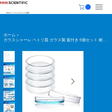
MMK
SCIENTIFIC
ＭＭＫインベストサイエンス | ​福岡
ホーム
>
ガラスシャーレ ペトリ皿 ガラス製 蓋付き 5個セット 耐熱450℃ ホウケイ酸 細胞 培養用 研究室用 実験用 植物 昆虫観察 展示 小物入れ (90mm)