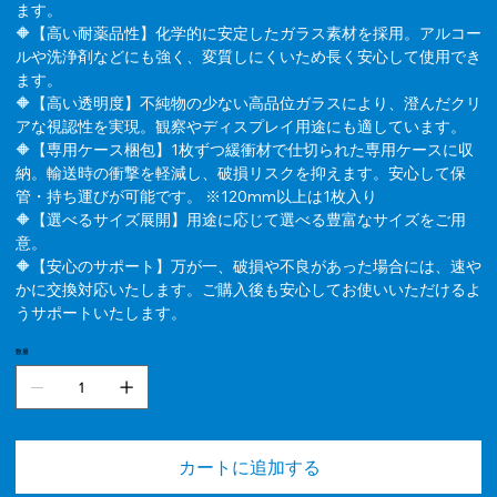
ます。
🔶【高い耐薬品性】化学的に安定したガラス素材を採用。アルコー
ルや洗浄剤などにも強く、変質しにくいため長く安心して使用でき
ます。
🔶【高い透明度】不純物の少ない高品位ガラスにより、澄んだクリ
アな視認性を実現。観察やディスプレイ用途にも適しています。
🔶【専用ケース梱包】1枚ずつ緩衝材で仕切られた専用ケースに収
納。輸送時の衝撃を軽減し、破損リスクを抑えます。安心して保
管・持ち運びが可能です。 ※120mm以上は1枚入り
🔶【選べるサイズ展開】用途に応じて選べる豊富なサイズをご用
意。
🔶【安心のサポート】万が一、破損や不良があった場合には、速や
かに交換対応いたします。ご購入後も安心してお使いいただけるよ
うサポートいたします。
数量
カートに追加する