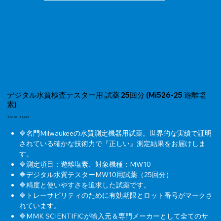
デジタル水質検査テスター用 試薬 25回分 (Mi526-25 遊離塩
素)
元
￥3,400
セ
￥3,298
の
ー
価
ル
🔶名門Milwaukeeの水質測定機器用試薬。世界的な実績で証明
格
価
されている確かな技術力で『正しい』測定結果をお届けしま
格
す。
🔶測定項目：遊離塩素、対象機種：MW10
🔶デジタル水質テスターMW10用試薬（25回分）
🔶精度と使いやすさを追求した試薬です。
🔶トレーサビリティのために有効期限とロット番号がマークさ
れています。
🔶MMK SCIENTIFICが輸入元＆専門メーカーとして全てのサ