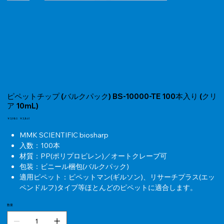
ピペットチップ (バルクパック) BS-10000-TE 100本入り (クリ
ア 10mL)
元
￥3,980
セ
￥3,861
の
ー
価
ル
MMK SCIENTIFIC biosharp
格
価
入数：100本
格
材質：PP(ポリプロピレン)／オートクレーブ可
包装：ビニール梱包(バルクパック)
適用ピペット：ピペットマン(ギルソン)、リサーチプラス(エッ
ペンドルフ)タイプ等ほとんどのピペットに適合します。
数量