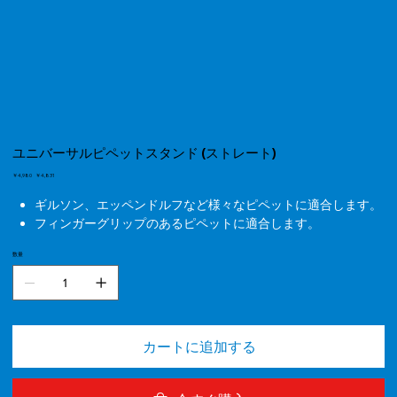
ユニバーサルピペットスタンド (ストレート)
元
￥4,980
セ
￥4,831
の
ー
価
ル
ギルソン、エッペンドルフなど様々なピペットに適合します。
格
価
フィンガーグリップのあるピペットに適合します。
格
数量
カートに追加する