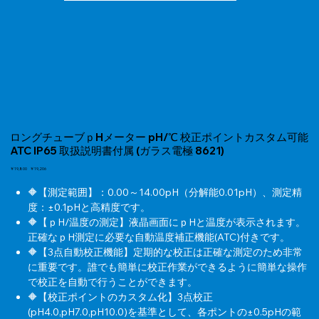
ロングチューブｐHメーター pH/℃ 校正ポイントカスタム可能
ATC IP65 取扱説明書付属 (ガラス電極 8621)
元
￥19,800
セ
￥19,206
の
ー
価
🔶【測定範囲】：0.00～14.00pH（分解能0.01pH）、測定精
ル
格
価
度：±0.1pHと高精度です。
格
🔶【ｐH/温度の測定】液晶画面にｐHと温度が表示されます。
正確なｐH測定に必要な自動温度補正機能(ATC)付きです。
🔶【3点自動校正機能】定期的な校正は正確な測定のため非常
に重要です。誰でも簡単に校正作業ができるように簡単な操作
で校正を自動で行うことができます。
🔶【校正ポイントのカスタム化】3点校正
(pH4.0,pH7.0,pH10.0)を基準として、各ポントの±0.5pHの範