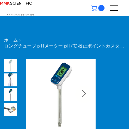
MMK
SCIENTIFIC
ＭＭＫインベストサイエンス | ​福岡
ホーム
>
ロングチューブｐHメーター pH/℃ 校正ポイントカスタム可能 ATC IP65 取扱説明書付属 (ガラス電極 8621)