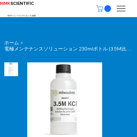
MMK
SCIENTIFIC
ＭＭＫインベストサイエンス | ​福岡
ホーム
>
電極メンテナンスソリューション 230mlボトル (3.5M比較電極内部液 MA9011)