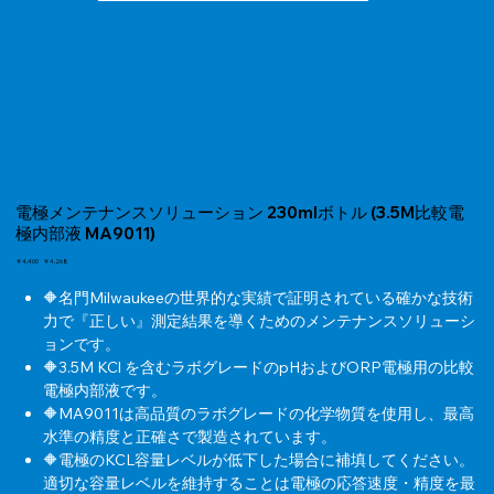
電極メンテナンスソリューション 230mlボトル (3.5M比較電
極内部液 MA9011)
元
￥4,400
セ
￥4,268
の
ー
価
ル
🔶名門Milwaukeeの世界的な実績で証明されている確かな技術
格
価
力で『正しい』測定結果を導くためのメンテナンスソリューシ
格
ョンです。
🔶3.5M KCl を含むラボグレードのpHおよびORP電極用の比較
電極内部液です。
🔶MA9011は高品質のラボグレードの化学物質を使用し、最高
水準の精度と正確さで製造されています。
🔶電極のKCL容量レベルが低下した場合に補填してください。
適切な容量レベルを維持することは電極の応答速度・精度を最