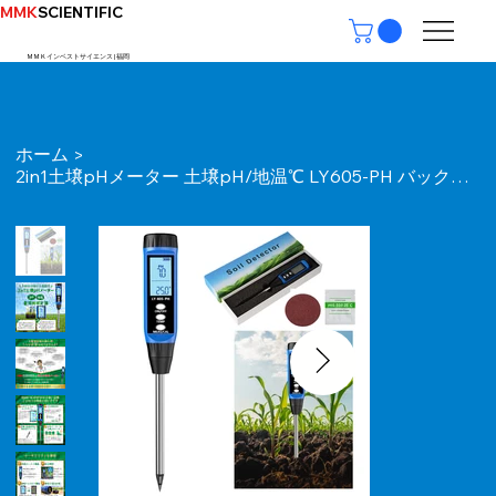
MMK
SCIENTIFIC
ＭＭＫインベストサイエンス | ​福岡
ホーム
>
2in1土壌pHメーター 土壌pH/地温℃ LY605-PH バックライト 防水 1点自動校正 取扱説明書付属 １年保証