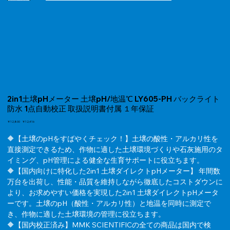
2in1土壌pHメーター 土壌pH/地温℃ LY605-PH バックライト
防水 1点自動校正 取扱説明書付属 １年保証
元
￥12,800
セ
￥12,416
の
ー
価
🔶【土壌のpHをすばやくチェック！】土壌の酸性・アルカリ性を
ル
格
価
直接測定できるため、作物に適した土壌環境づくりや石灰施用のタ
格
イミング、pH管理による健全な生育サポートに役立ちます。
🔶【国内向けに特化した2in1 土壌ダイレクトpHメーター】 年間数
万台を出荷し、性能・品質を維持しながら徹底したコストダウンに
より、お求めやすい価格を実現した2in1 土壌ダイレクトpHメータ
ーです。土壌のpH（酸性・アルカリ性）と地温を同時に測定で
き、作物に適した土壌環境の管理に役立ちます。
🔶【国内校正済み】MMK SCIENTIFICの全ての商品は国内で検