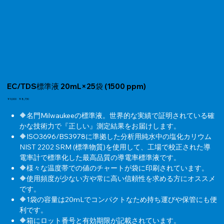
EC/TDS標準液 20mL×25袋 (1500 ppm)
元
￥9,000
セ
￥8,730
の
ー
価
ル
🔶名門Milwaukeeの標準液。世界的な実績で証明されている確
格
価
かな技術力で『正しい』測定結果をお届けします。
格
🔶ISO3696/BS3978に準拠した分析用純水中の塩化カリウム
NIST 2202 SRM (標準物質)を使用して、工場で校正された導
電率計で標準化した最高品質の導電率標準液です。
🔶様々な温度帯での値のチャートが袋に印刷されています。
🔶使用頻度が少ない方や常に高い信頼性を求める方にオススメ
です。
🔶1袋の容量は20mLでコンパクトなため持ち運びや保管にも便
利です。
🔶箱にロット番号と有効期限が記載されています。