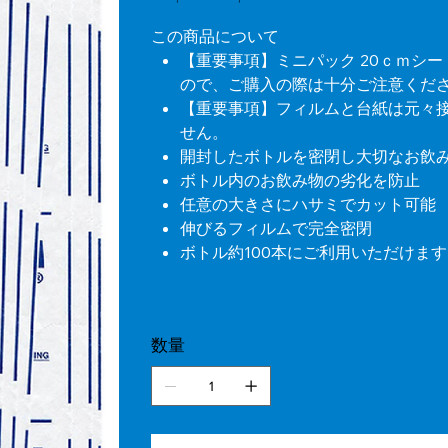
の
ー
価
ル
格
価
この商品について
格
【重要事項】ミニパック 20ｃｍシート
ので、ご購入の際は十分ご注意くだ
【重要事項】フィルムと台紙は元々
せん。
開封したボトルを密閉し大切なお飲
ボトル内のお飲み物の劣化を防止
任意の大きさにハサミでカット可能
伸びるフィルムで完全密閉
ボトル約100本にご利用いただけます
数量