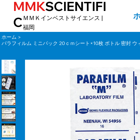
MMK
SCIENTIFI
ＭＭＫインベストサイエンス | ​
C
福岡
ホーム
>
パラフィルム ミニパック 20ｃｍシート×10枚 ボトル 密封 ウ