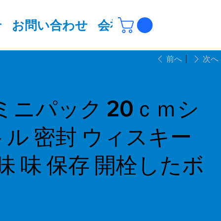
せ
お問い合わせ
会社概要
More
前へ
次へ
ミニパック 20ｃｍシ
トル 密封 ウィスキー
味 味 保存 開栓したボ