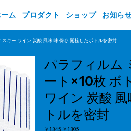
ホーム
プロダクト
ショップ
お知ら
ィスキー ワイン 炭酸 風味 味 保存 開栓したボトルを密封
パラフィルム 
ート×10枚 ボ
ワイン 炭酸 風
トルを密封
元
￥1,345
セ
￥1,305