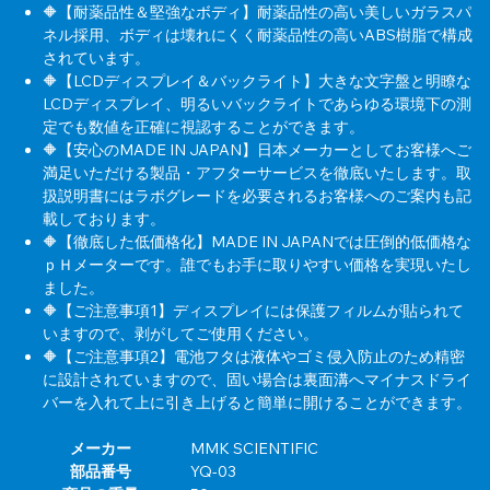
🔶【耐薬品性＆堅強なボディ】耐薬品性の高い美しいガラスパ
ネル採用、ボディは壊れにくく耐薬品性の高いABS樹脂で構成
されています。
🔶【LCDディスプレイ＆バックライト】大きな文字盤と明瞭な
LCDディスプレイ、明るいバックライトであらゆる環境下の測
定でも数値を正確に視認することができます。
🔶【安心のMADE IN JAPAN】日本メーカーとしてお客様へご
満足いただける製品・アフターサービスを徹底いたします。取
扱説明書にはラボグレードを必要されるお客様へのご案内も記
載しております。
🔶【徹底した低価格化】MADE IN JAPANでは圧倒的低価格な
ｐＨメーターです。誰でもお手に取りやすい価格を実現いたし
ました。
🔶【ご注意事項1】ディスプレイには保護フィルムが貼られて
いますので、剥がしてご使用ください。
🔶【ご注意事項2】電池フタは液体やゴミ侵入防止のため精密
に設計されていますので、固い場合は裏面溝へマイナスドライ
バーを入れて上に引き上げると簡単に開けることができます。
メーカー
‎MMK SCIENTIFIC
部品番号
‎YQ-03