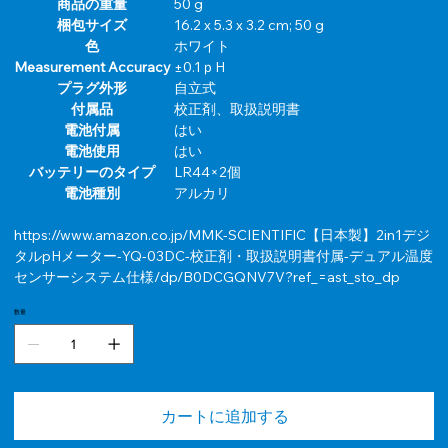
商品の重量
‎50 g
梱包サイズ
‎16.2 x 5.3 x 3.2 cm; 50 g
色
‎ホワイト
Measurement Accuracy
‎±0.1ｐH
プラグ外形
‎自立式
付属品
‎校正剤、取扱説明書
電池付属
‎はい
電池使用
‎はい
バッテリーのタイプ
LR44×2個
電池種別
‎アルカリ
https://www.amazon.co.jp/MMK-SCIENTIFIC【日本製】2in1デジ
タルpHメーター-YQ-03DC-校正剤・取扱説明書付属-デュアル温度
センサーシステム仕様/dp/B0DCGQNV7V?ref_=ast_sto_dp
数量
カートに追加する