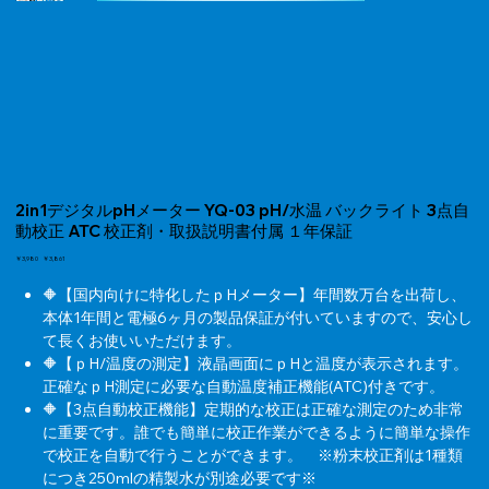
2in1デジタルpHメーター YQ-03 pH/水温 バックライト 3点自
動校正 ATC 校正剤・取扱説明書付属 １年保証
元
￥3,980
セ
￥3,861
の
ー
価
ル
🔶【国内向けに特化したｐHメーター】年間数万台を出荷し、
格
価
本体1年間と電極6ヶ月の製品保証が付いていますので、安心し
格
て長くお使いいただけます。
🔶【ｐH/温度の測定】液晶画面にｐHと温度が表示されます。
正確なｐH測定に必要な自動温度補正機能(ATC)付きです。
🔶【3点自動校正機能】定期的な校正は正確な測定のため非常
に重要です。誰でも簡単に校正作業ができるように簡単な操作
で校正を自動で行うことができます。 ※粉末校正剤は1種類
につき250mlの精製水が別途必要です※