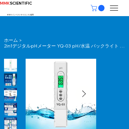
MMK
SCIENTIFIC
ＭＭＫインベストサイエンス | ​福岡
ホーム
>
2in1デジタルpHメーター YQ-03 pH/水温 バックライト 3点自動校正 ATC 校正剤・取扱説明書付属 １年保証